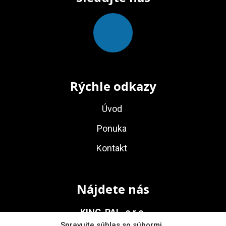
Rýchle odkazy
Úvod
Ponuka
Kontakt
Nájdete nás
KING-PAL, s.r.o.
Spravujte súhlas so súbormi