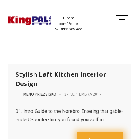
S
k
Home
|
Portfolio
|
Stylish Løft Kitchen Interior Design
i
Tu vám
p
pomôžeme
t
0903 705 477
o
c
o
n
t
e
Stylish Løft Kitchen Interior
n
t
Design
MENO PRIEZVISKO
—
27. SEPTEMBRA 2017
01. Intro Guide to the Nørebro Entering that gable-
ended Spouter-Inn, you found yourself in...