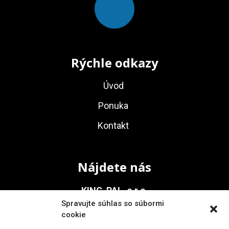
Rýchle odkazy
Úvod
Ponuka
Kontakt
Nájdete nás
KING-PAL, s.r.o.
Spravujte súhlas so súbormi
Na Vinohrady 936/1
cookie
911 05 Trenčín