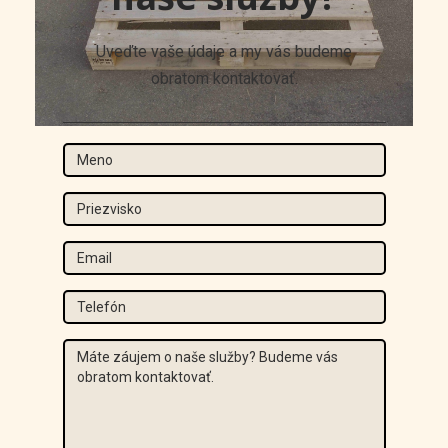
Uveďte vaše údaje a my vás budeme
obratom kontaktovať.
Meno
Priezvisko
Email
Tel
Správa