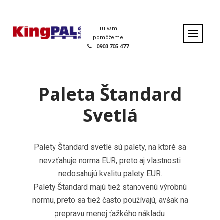
S
k
i
Tu vám
p
pomôžeme
t
0903 705 477
o
c
o
Paleta Štandard
n
t
Svetlá
e
n
t
Palety Štandard svetlé sú palety, na ktoré sa
nevzťahuje norma EUR, preto aj vlastnosti
nedosahujú kvalitu palety EUR.
Palety Štandard majú tiež stanovenú výrobnú
normu, preto sa tiež často používajú, avšak na
prepravu menej ťažkého nákladu.