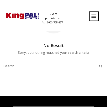
S
k
i
Tu vám
p
pomôžeme
t
0903 705 477
o
c
o
n
No Result
t
Sorry, but nothing matched your search criteria
e
n
t
S
e
a
r
c
h
f
o
r