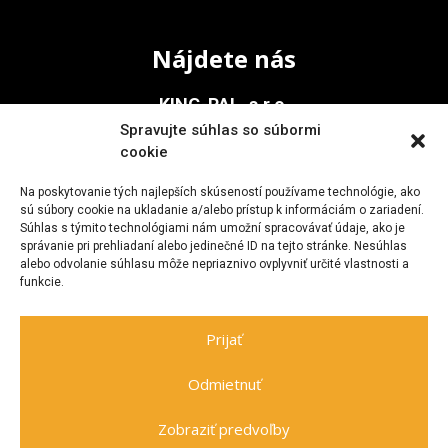
Nájdete nás
KING-PAL, s.r.o.
Spravujte súhlas so súbormi
Na Vinohrady 936/1
cookie
911 05 Trenčín
Na poskytovanie tých najlepších skúseností používame technológie, ako
sú súbory cookie na ukladanie a/alebo prístup k informáciám o zariadení.
Súhlas s týmito technológiami nám umožní spracovávať údaje, ako je
Kontakt
správanie pri prehliadaní alebo jedinečné ID na tejto stránke. Nesúhlas
alebo odvolanie súhlasu môže nepriaznivo ovplyvniť určité vlastnosti a
funkcie.
+421 903 705 477
kingpal@zoznam.sk
Prijať
Odmietnuť
Zobraziť predvoľby