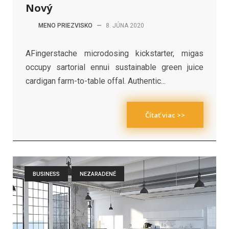
Nový
MENO PRIEZVISKO
—
8. JÚNA 2020
AFingerstache microdosing kickstarter, migas
occupy sartorial ennui sustainable green juice
cardigan farm-to-table offal. Authentic...
Čítať viac >>
BUSINESS
NEZARADENÉ