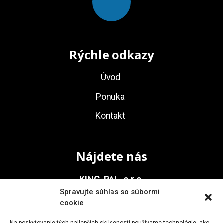
Rýchle odkazy
Úvod
Ponuka
Kontakt
Nájdete nás
KING-PAL, s.r.o.
Spravujte súhlas so súbormi
Na Vinohrady 936/1
cookie
911 05 Trenčín
Na poskytovanie tých najlepších skúseností používame technológie, ako